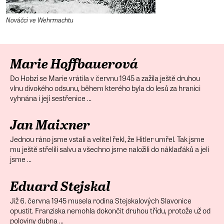
Nováčci ve Wehrmachtu
Marie Hoffbauerová
Do Hobzí se Marie vrátila v červnu 1945 a zažila ještě druhou
vlnu divokého odsunu, během kterého byla do lesů za hranici
vyhnána i její sestřenice ...
Jan Maixner
Jednou ráno jsme vstali a velitel řekl, že Hitler umřel. Tak jsme
mu ještě střelili salvu a všechno jsme naložili do náklaďáků a jeli
jsme ...
Eduard Stejskal
Již 6. června 1945 musela rodina Stejskalových Slavonice
opustit. Franziska nemohla dokončit druhou třídu, protože už od
poloviny dubna ...