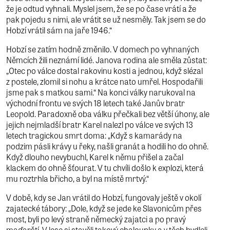
že je odtud vyhnali. Myslel jsem, že se po čase vrátí a že
pak pojedu s nimi, ale vrátit se už nesměly. Tak jsem se do
Hobzí vrátil sám na jaře 1946.“
Hobzí se zatím hodně změnilo. V domech po vyhnaných
Němcích žili neznámí lidé. Janova rodina ale směla zůstat:
„Otec po válce dostal rakovinu kosti a jednou, když slézal
z postele, zlomil si nohu a krátce nato umřel. Hospodařili
jsme pak s matkou sami.“ Na konci války narukoval na
východní frontu ve svých 18 letech také Janův bratr
Leopold. Paradoxně oba válku přečkali bez větší úhony, ale
jejich nejmladší bratr Karel nalezl po válce ve svých 13
letech tragickou smrt doma: „Když s kamarády na
podzim pásli krávy u řeky, našli granát a hodili ho do ohně.
Když dlouho nevybuchl, Karel k němu přišel a začal
klackem do ohně šťourat. V tu chvíli došlo k explozi, která
mu roztrhla břicho, a byl na místě mrtvý.“
V době, kdy se Jan vrátil do Hobzí, fungovaly ještě v okolí
zajatecké tábory: „Dole, když se jede ke Slavonicům přes
most, byli po levý straně německý zajatci a po pravý
maďarští. V lese si stavěli takový chaloupky a v těch bydleli.