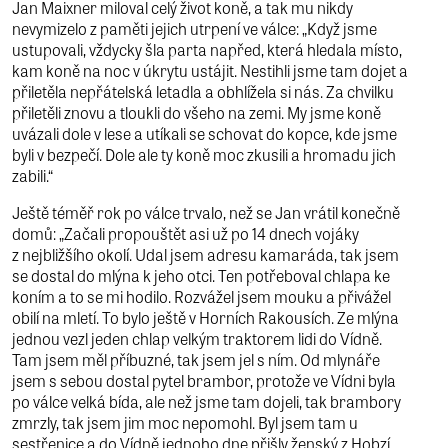
Jan Maixner miloval celý život koně, a tak mu nikdy
nevymizelo z paměti jejich utrpení ve válce: „Když jsme
ustupovali, vždycky šla parta napřed, která hledala místo,
kam koně na noc v úkrytu ustájit. Nestihli jsme tam dojet a
přiletěla nepřátelská letadla a obhlížela si nás. Za chvilku
přiletěli znovu a tloukli do všeho na zemi. My jsme koně
uvázali dole v lese a utíkali se schovat do kopce, kde jsme
byli v bezpečí. Dole ale ty koně moc zkusili a hromadu jich
zabili.“
Ještě téměř rok po válce trvalo, než se Jan vrátil konečně
domů: „Začali propouštět asi už po 14 dnech vojáky
z nejbližšího okolí. Udal jsem adresu kamaráda, tak jsem
se dostal do mlýna k jeho otci. Ten potřeboval chlapa ke
koním a to se mi hodilo. Rozvážel jsem mouku a přivážel
obilí na mletí. To bylo ještě v Horních Rakousích. Ze mlýna
jednou vezl jeden chlap velkým traktorem lidi do Vídně.
Tam jsem měl příbuzné, tak jsem jel s ním. Od mlynáře
jsem s sebou dostal pytel brambor, protože ve Vídni byla
po válce velká bída, ale než jsme tam dojeli, tak brambory
zmrzly, tak jsem jim moc nepomohl. Byl jsem tam u
sestřenice a do Vídně jednoho dne přišly ženský z Hobzí,