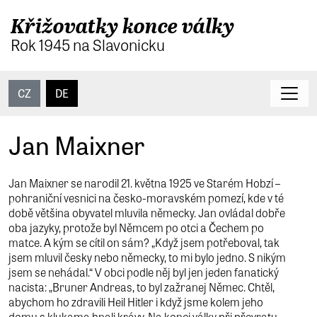
Křižovatky konce války
Rok 1945 na Slavonicku
CZ
DE
Jan Maixner
Jan Maixner se narodil 21. května 1925 ve Starém Hobzí –
pohraniční vesnici na česko-moravském pomezí, kde v té
době většina obyvatel mluvila německy. Jan ovládal dobře
oba jazyky, protože byl Němcem po otci a Čechem po
matce. A kým se cítil on sám? „Když jsem potřeboval, tak
jsem mluvil česky nebo německy, to mi bylo jedno. S nikým
jsem se nehádal.“ V obci podle něj byl jen jeden fanatický
nacista: „Bruner Andreas, to byl zažranej Němec. Chtěl,
abychom ho zdravili Heil Hitler i když jsme kolem jeho
domu s klukama hnali krávy. Na konci války při převratu