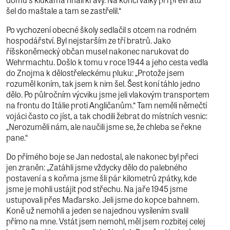
šel do maštale a tam se zastřelil.“
Po vychození obecné školy sedlačil s otcem na rodném
hospodářství. Byl nejstarším ze tří bratrů. Jako
říšskoněmecký občan musel nakonec narukovat do
Wehrmachtu. Došlo k tomu v roce 1944 a jeho cesta vedla
do Znojma k dělostřeleckému pluku: „Protože jsem
rozuměl koním, tak jsem k nim šel. Šest koní táhlo jedno
dělo. Po půlročním výcviku jsme jeli vlakovým transportem
na frontu do Itálie proti Angličanům.“ Tam neměli němečtí
vojáci často co jíst, a tak chodili žebrat do místních vesnic:
„Nerozuměli nám, ale naučili jsme se, že chleba se řekne
pane.“
Do přímého boje se Jan nedostal, ale nakonec byl přeci
jen zraněn: „Zatáhli jsme vždycky dělo do palebného
postavení a s koňma jsme šli pár kilometrů zpátky, kde
jsme je mohli ustájit pod střechu. Na jaře 1945 jsme
ustupovali přes Maďarsko. Jeli jsme do kopce bahnem.
Koně už nemohli a jeden se najednou vysílením svalil
přímo na mne. Vstát jsem nemohl, měl jsem rozbitej celej