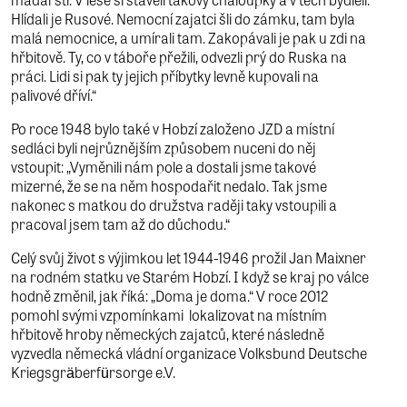
Hlídali je Rusové. Nemocní zajatci šli do zámku, tam byla
malá nemocnice, a umírali tam. Zakopávali je pak u zdi na
hřbitově. Ty, co v táboře přežili, odvezli prý do Ruska na
práci. Lidi si pak ty jejich příbytky levně kupovali na
palivové dříví.“
Po roce 1948 bylo také v Hobzí založeno JZD a místní
sedláci byli nejrůznějším způsobem nuceni do něj
vstoupit: „Vyměnili nám pole a dostali jsme takové
mizerné, že se na něm hospodařit nedalo. Tak jsme
nakonec s matkou do družstva raději taky vstoupili a
pracoval jsem tam až do důchodu.“
Celý svůj život s výjimkou let 1944-1946 prožil Jan Maixner
na rodném statku ve Starém Hobzí. I když se kraj po válce
hodně změnil, jak říká: „Doma je doma.“ V roce 2012
pomohl svými vzpomínkami lokalizovat na místním
hřbitově hroby německých zajatců, které následně
vyzvedla německá vládní organizace Volksbund Deutsche
Kriegsgräberfürsorge e.V.