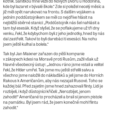
kotník. Sanitkou mne vezli do Nových Dvorů u Hodonína,
kde byl lazaret v bývalé škole.“ Zde si poležel necelý měsíc a
již měl opět narukovat na frontu. S dalším vojákem a
jedním poddůstojníkem se měl co nejdříve hlásit na
nejbližší sběrné stanici: „Poddůstojník nás šel nahlásit a
tam byl esesák. Když slyšel, že se poflakujeme už tři dny
venku, řekl, že kdybychom byli z jeho jednotky, hned by nás
dal zastřelit. Takoví to byli darebáci ti esesáci. Na nohu
jsem ještě kulhal a bolela.“
Tak byl Jan Maixner zařazen do pěší kompanie
v zákopech kdesi na Moravě proti Rusům, zažil však už
hlavně všeobecný ústup: „Jednou ráno jsme vstali a velitel
řekl, že Hitler umřel. Tak jsme mu ještě střelili salvu a
všechno jsme naložili do náklaďáků a jeli jsme do Horních
Rakous k Američanům, aby nás nezajali Rusové. Toho se
každej bál. Před zajetím jsme hned zahazovali flinty. Lidi je
rozbíjeli, i když důstojníci křičeli: „Nerozbíjet, jenom
zahodit!“ Američané to procházeli a brali si jenom pistole
na památku. Byl jsem rád, že jsem konečně mohl flintu
zahodit.“